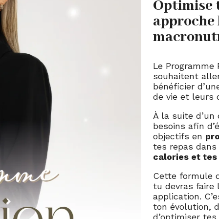
Optimise t
w
approche 
macronut
Le Programme P
souhaitent alle
bénéficier d’un
de vie et leurs 
À la suite d’un
besoins afin d’
objectifs en
pro
tes repas dans 
calories et te
Cette formule 
tu devras faire
application. C’
ton évolution, 
d’optimiser tes