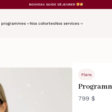
NOUVEAU GUIDE DÉJEUNER
 programmes
Nos cohortes
Nos services
Plans
Programm
N
799 $
o