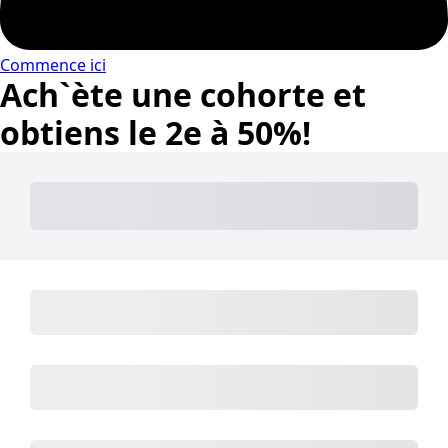
Commence ici
Ach`ète une cohorte et
obtiens le 2e à 50%!
Subtotal
Total Installments
Initial Payment
Total
Total Due Today
Subtotal
Trial
Amount Due